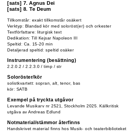
[sats] 7. Agnus Dei
[sats] 8. Te Deum
Tillkomstår: exakt tillkomstår osäkert
Verktyp: Blandad kör med soloröst(er) och orkester
Textförfattare: liturgisk text
Dedikation: Till Kejsar Napoleon III
Speltid: Ca. 15-20 min
Detaljerad speltid: speltid osäker
Instrumentering (besättning)
2.2.0.2 / 2.2.3.0 / timp / str
Soloröster/kör
solistkvartett: sopran, alt, tenor, bas
kör: SATB
Exempel på tryckta utgåvor
Levande Musikarv nr 2521, Stockholm 2025. Källkritisk
utgåva av Andreas Edlund
Notmaterial/stämmor återfinns
Handskrivet material finns hos Musik- och teaterbiblioteket