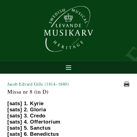
Jacob Edvard Gille
(1814−1880)
Missa nr 8 (in D)
[sats] 1. Kyrie
[sats] 2. Gloria
[sats] 3. Credo
[sats] 4. Offertorium
[sats] 5. Sanctus
[sats] 6. Benedictus