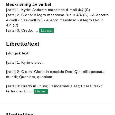
Beskrivning av verket
[sats] 1. Kyrie: Andante maestoso d-moll 4/4 (C)
[sats] 2. Gloria: Allegro maestoso D-dur 4/4 (C) - Allegretto
e-moll - ciss-moll 3/8 - Allegro maestoso - Allegro D-dur
4/4 (C)
[sats] 3. Credo:
…
Läs mer
Libretto/text
[liturgisk text]
[sats] 1: Kyrie eleison
[sats] 2: Gloria, Gloria in excelcis Deo; Qui tollis peccata
mundi; Quoniam, quoniam
[sats] 3: Credo in unum; Et incarnatus est; Et resurrexit
tertia die; Et
…
Läs mer
Mediafiler