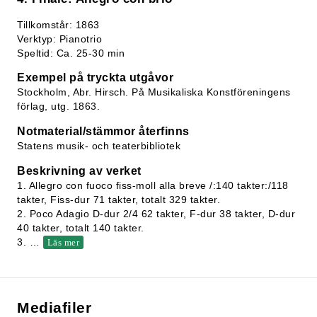
Tillkomstår: 1863
Verktyp: Pianotrio
Speltid: Ca. 25-30 min
Exempel på tryckta utgåvor
Stockholm, Abr. Hirsch. På Musikaliska Konstföreningens
förlag, utg. 1863.
Notmaterial/stämmor återfinns
Statens musik- och teaterbibliotek
Beskrivning av verket
1. Allegro con fuoco fiss-moll alla breve /:140 takter:/118
takter, Fiss-dur 71 takter, totalt 329 takter.
2. Poco Adagio D-dur 2/4 62 takter, F-dur 38 takter, D-dur
40 takter, totalt 140 takter.
3.
…
Läs mer
Mediafiler