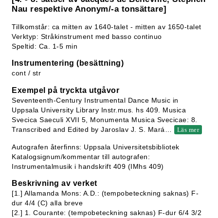
Nau respektive Anonym/-a tonsättare]
Tillkomstår: ca mitten av 1640-talet - mitten av 1650-talet
Verktyp: Stråkinstrument med basso continuo
Speltid: Ca. 1-5 min
Instrumentering (besättning)
cont / str
Exempel på tryckta utgåvor
Seventeenth-Century Instrumental Dance Music in
Uppsala University Library Instr.mus. hs 409. Musica
Svecica Saeculi XVII 5, Monumenta Musica Svecicae: 8.
Transcribed and Edited by Jaroslav J. S. Mará
…
Läs mer
Autografen återfinns: Uppsala Universitetsbibliotek
Katalogsignum/kommentar till autografen:
Instrumentalmusik i handskrift 409 (IMhs 409)
Beskrivning av verket
[1.] Allamanda Mons: A.D.: (tempobeteckning saknas) F-
dur 4/4 (C) alla breve
[2.] 1. Courante: (tempobeteckning saknas) F-dur 6/4 3/2