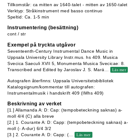
Tillkomstår: ca mitten av 1640-talet - mitten av 1650-talet
Verktyp: Stråkinstrument med basso continuo
Speltid: Ca. 1-5 min
Instrumentering (besättning)
cont / str
Exempel på tryckta utgåvor
Seventeenth-Century Instrumental Dance Music in
Uppsala University Library Instr.mus. hs 409. Musica
Svecica Saeculi XVII 5, Monumenta Musica Svecicae: 8.
Transcribed and Edited by Jaroslav J. S. Mará
…
Läs mer
Autografen återfinns: Uppsala Universitetsbibliotek
Katalogsignum/kommentar till autografen:
Instrumentalmusik i handskrift 409 (IMhs 409)
Beskrivning av verket
[1.] Allamanda A: D: Cap: (tempobeteckning saknas) a-
moll 4/4 (C) alla breve
[2.] 1. Courante A: D: Capp: (tempobeteckning saknas) a-
moll (- A-dur) 6/4 3/2
[3.] 2. Courante A: D: Capp: (
…
Läs mer