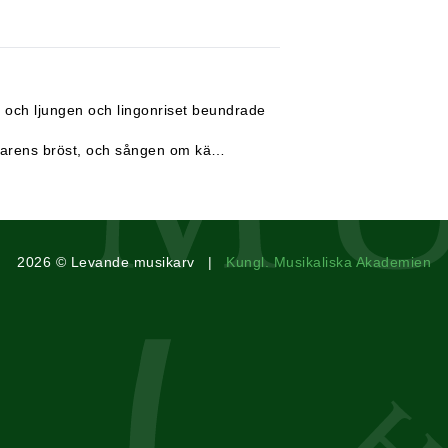
, och ljungen och lingonriset beundrade
ngarens bröst, och sången om kä
…
2026 © Levande musikarv |
Kungl. Musikaliska Akademien