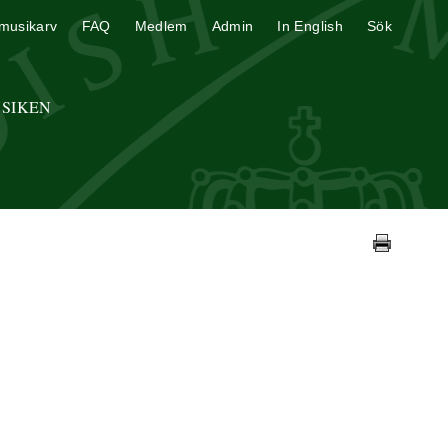
musikarv
FAQ
Medlem
Admin
In English
Sök
USIKEN