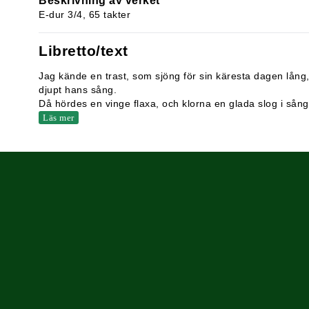
Beskrivning av verket
E-dur 3/4, 65 takter
Libretto/text
Jag kände en trast, som sjöng för sin käresta dagen lång
djupt hans sång.
Då hördes en vinge flaxa, och klorna en glada slog i så
Läs mer