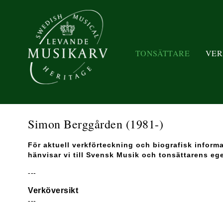
TONSÄTTARE
VER
Simon Berggården
(1981-)
För aktuell verkförteckning och biografisk inform
hänvisar vi till Svensk Musik och tonsättarens eg
---
Verköversikt
---