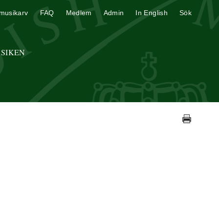
musikarv
FAQ
Medlem
Admin
In English
Sök
USIKEN