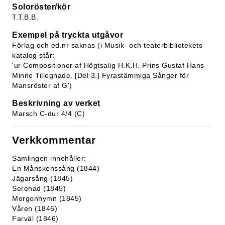
Soloröster/kör
T.T.B.B.
Exempel på tryckta utgåvor
Förlag och ed.nr saknas (i Musik- och teaterbibliotekets
katalog står:
'ur Compositioner af Högtsalig H.K.H. Prins Gustaf Hans
Minne Tillegnade. [Del 3.] Fyrastämmiga Sånger för
Mansröster af G')
Beskrivning av verket
Marsch C-dur 4/4 (C)
Verkkommentar
Samlingen innehåller:
En Månskenssång (1844)
Jägarsång (1845)
Serenad (1845)
Morgonhymn (1845)
Våren (1846)
Farväl (1846)