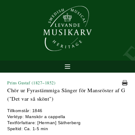
Prins Gustaf
(1827−1852)
Chör ur Fyrastämmiga Sånger för Mansröster af G
("Det var så skönt")
Tillkomstår: 1846
Verktyp: Manskör a cappella
Textförfattare: [Herman] Sätherberg
Speltid: Ca. 1-5 min