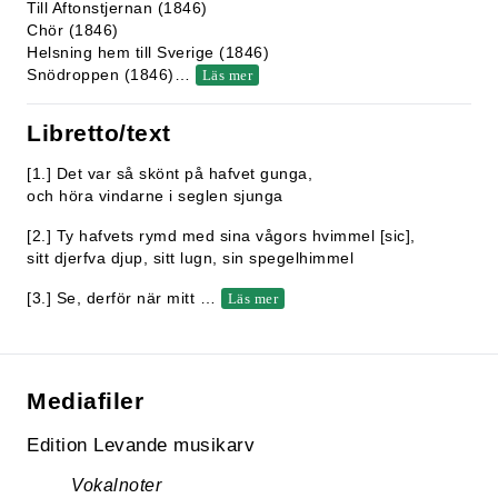
Till Aftonstjernan (1846)
Chör (1846)
Helsning hem till Sverige (1846)
Snödroppen (1846)
…
Läs mer
Libretto/text
[1.] Det var så skönt på hafvet gunga,
och höra vindarne i seglen sjunga
[2.] Ty hafvets rymd med sina vågors hvimmel [sic],
sitt djerfva djup, sitt lugn, sin spegelhimmel
[3.] Se, derför när mitt
…
Läs mer
Mediafiler
Edition Levande musikarv
Vokalnoter