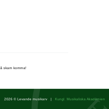
g på skam komma!
2026 © Levande musikarv |
Kungl. Musikaliska Akademien