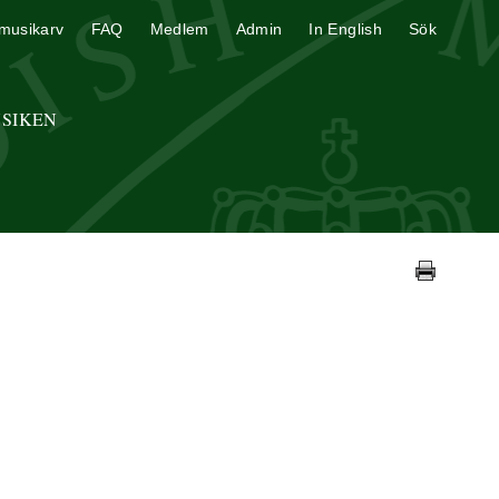
musikarv
FAQ
Medlem
Admin
In English
Sök
USIKEN