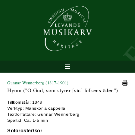
Gunnar Wennerberg
(1817-1901)
Hymn ("O Gud, som styrer [sic] folkens öden")
Tillkomstår: 1849
Verktyp: Manskör a cappella
Textförfattare: Gunnar Wennerberg
Speltid: Ca. 1-5 min
Soloröster/kör