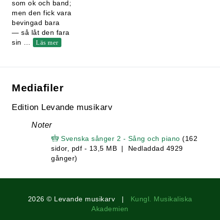
som ok och band;
men den fick vara
bevingad bara
— så låt den fara
sin
…
Läs mer
Mediafiler
Edition Levande musikarv
Noter
Svenska sånger 2 - Sång och piano
(162
sidor, pdf - 13,5 MB | Nedladdad 4929
gånger)
2026 © Levande musikarv |
Kungl. Musikaliska
Akademien