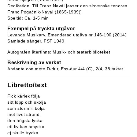
Dedikation: Till Franz Navál [avser den slovenske tenoren
Franc Pogačnik-Naval (1865-1939)]
Speltid: Ca. 1-5 min
Exempel på tryckta utgåvor
Levande Musikarv. Emenderad utgåva nr 146-190 (2014)
Samlade sånger. FST 1949
Autografen återfinns: Musik- och teaterbiblioteket
Beskrivning av verket
Andante con moto D-dur, Ess-dur 4/4 (C), 2/4, 38 takter
Libretto/text
Fick kärlek följa
sitt lopp och skölja
som stormfri bölja
mot livet strand,
den högsta lycka
ett liv kan smycka
ej skulle trycka