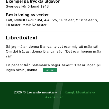
Exempel på tryckta utgåvor
Sveriges körförbund 1948
Beskrivning av verket
Lätt, lekfullt G-dur 3/4, 4/4, 5/5, 16 takter, /: 18 takter :/,
18 takter, totalt 52 takter
Libretto/text
Så jag målar, donna Bianca, ty det roar mig att måla så!
Om det frågas, donna Bianca, säg: "Det roar honom måla
så!"
En pedant från Salamanca säger säkert: "Det är ingen pli,
ingen skola, donna
…
Läs mer
2026 © Levande musikarv |
Kungl. Musikaliska
Akademien