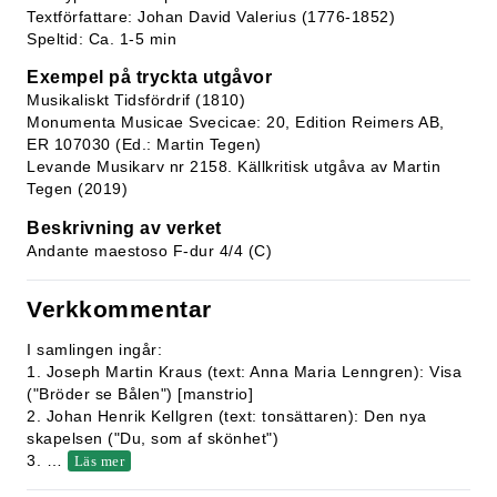
Textförfattare: Johan David Valerius (1776-1852)
Speltid: Ca. 1-5 min
Exempel på tryckta utgåvor
Musikaliskt Tidsfördrif (1810)
Monumenta Musicae Svecicae: 20, Edition Reimers AB,
ER 107030 (Ed.: Martin Tegen)
Levande Musikarv nr 2158. Källkritisk utgåva av Martin
Tegen (2019)
Beskrivning av verket
Andante maestoso F-dur 4/4 (C)
Verkkommentar
I samlingen ingår:
1. Joseph Martin Kraus (text: Anna Maria Lenngren): Visa
("Bröder se Bålen") [manstrio]
2. Johan Henrik Kellgren (text: tonsättaren): Den nya
skapelsen ("Du, som af skönhet")
3.
…
Läs mer