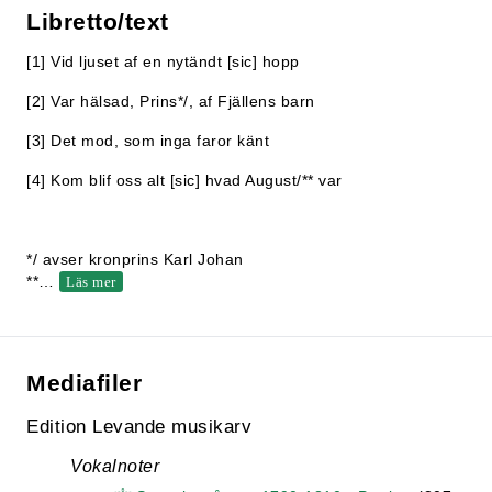
Libretto/text
[1] Vid ljuset af en nytändt [sic] hopp
[2] Var hälsad, Prins*/, af Fjällens barn
[3] Det mod, som inga faror känt
[4] Kom blif oss alt [sic] hvad August/** var
*/ avser kronprins Karl Johan
**
…
Läs mer
Mediafiler
Edition Levande musikarv
Vokalnoter