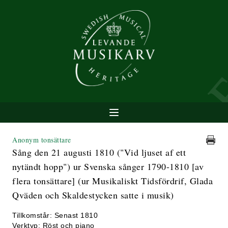
Anonym tonsättare
Sång den 21 augusti 1810 ("Vid ljuset af ett
nytändt hopp") ur Svenska sånger 1790-1810 [av
flera tonsättare] (ur Musikaliskt Tidsfördrif, Glada
Qväden och Skaldestycken satte i musik)
Tillkomstår: Senast 1810
Verktyp: Röst och piano