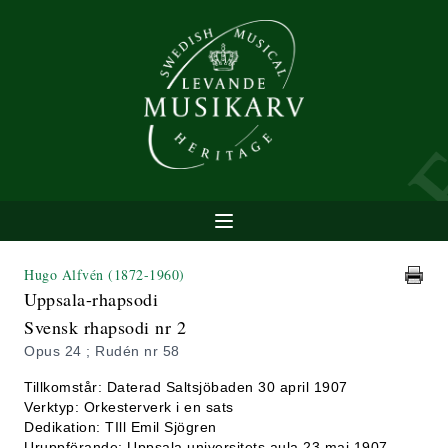
Hugo Alfvén
(1872-1960)
Uppsala-rhapsodi
Svensk rhapsodi nr 2
Opus 24 ; Rudén nr 58
Tillkomstår: Daterad Saltsjöbaden 30 april 1907
Verktyp: Orkesterverk i en sats
Dedikation: TIll Emil Sjögren
Uruppförande: Uppsala universitets aula 23 maj 1907.