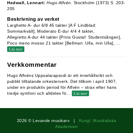
Hedwall, Lennart:
Hugo Alfvén.
Stockholm (1973) S. 203-
205
Beskrivning av verket
Larghetto A- dur 6/8 45 takter [A F Lindblad:
Sommarkväll], Moderato E-dur 4/4 4 takter,
Allegretto A-dur 44 takter [Prins Gustaf: Studentsången],
Poco meno mosso 21 takter [Bellman: Ulla, min Ulla],
…
Läs mer
Verkkommentar
Hugo Alfvéns Uppsalarapsodi är ett innehållsrikt och
publikt tilltalande orkesterverk. Det tillkom i april 1907,
under en produktiv period för Alfvén – strax efter hans
tredje symfoni och alldeles fö
…
Läs mer
2026 © Levande musikarv |
Kungl. Musikaliska
Akademien